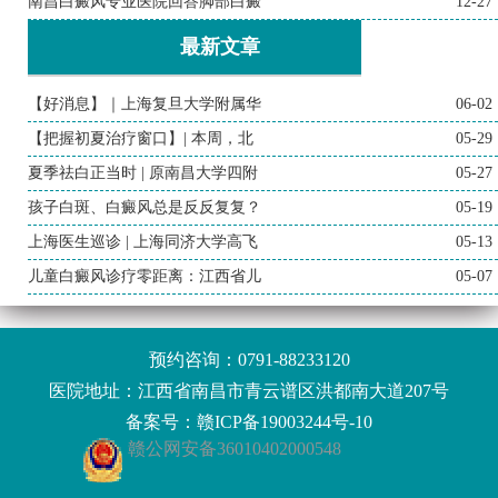
南昌白癜风专业医院回答脚部白癜
12-27
最新文章
【好消息】｜上海复旦大学附属华
06-02
【把握初夏治疗窗口】| 本周，北
05-29
夏季祛白正当时 | 原南昌大学四附
05-27
孩子白斑、白癜风总是反反复复？
05-19
上海医生巡诊 | 上海同济大学高飞
05-13
儿童白癜风诊疗零距离：江西省儿
05-07
预约咨询：
0791-88233120
医院地址：江西省南昌市青云谱区洪都南大道207号
备案号：
赣ICP备19003244号-10
赣公网安备36010402000548