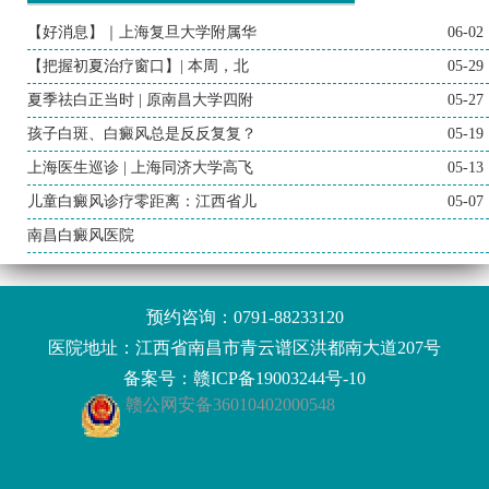
【好消息】｜上海复旦大学附属华
06-02
【把握初夏治疗窗口】| 本周，北
05-29
夏季祛白正当时 | 原南昌大学四附
05-27
孩子白斑、白癜风总是反反复复？
05-19
上海医生巡诊 | 上海同济大学高飞
05-13
儿童白癜风诊疗零距离：江西省儿
05-07
南昌白癜风医院
预约咨询：
0791-88233120
医院地址：江西省南昌市青云谱区洪都南大道207号
备案号：
赣ICP备19003244号-10
赣公网安备36010402000548