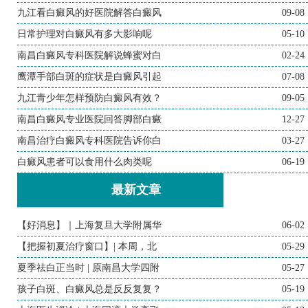
九江看白癜风的好医院解答白癜风
09-08
日常护理对白癜风有多大影响呢
05-10
南昌白癜风专科医院解说蜂蜜对白
02-24
鹰潭手部白斑的症状是白癜风引起
07-08
九江青少年怎样预防白癜风有效？
09-05
南昌白癜风专业医院回答脚部白癜
12-27
南昌治疗白癜风专科医院告诉你白
03-27
白癜风患者可以食用什么肉类呢
06-19
最新文章
【好消息】｜上海复旦大学附属华
06-02
【把握初夏治疗窗口】| 本周，北
05-29
夏季祛白正当时 | 原南昌大学四附
05-27
孩子白斑、白癜风总是反反复复？
05-19