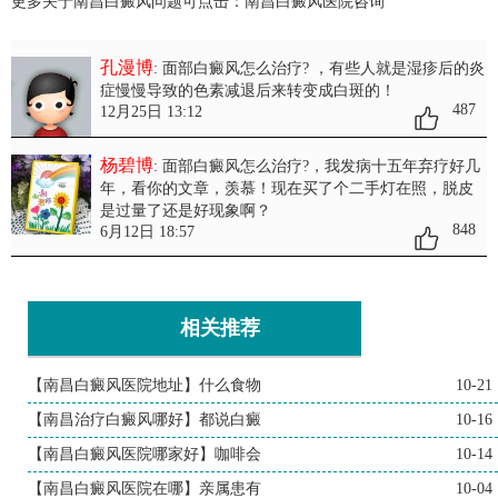
更多关于南昌白癜风问题可点击：
南昌白癜风医院
咨询
孔漫博
: 面部白癜风怎么治疗?
，有些人就是湿疹后的炎
症慢慢导致的色素减退后来转变成白斑的！
487
12月25日 13:12
杨碧博
: 面部白癜风怎么治疗?
，我发病十五年弃疗好几
年，看你的文章，羡慕！现在买了个二手灯在照，脱皮
是过量了还是好现象啊？
848
6月12日 18:57
相关推荐
【南昌白癜风医院地址】什么食物
10-21
【南昌治疗白癜风哪好】都说白癜
10-16
【南昌白癜风医院哪家好】咖啡会
10-14
【南昌白癜风医院在哪】亲属患有
10-04