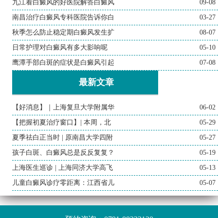
九江看白癜风的好医院解答白癜风
09-08
南昌治疗白癜风专科医院告诉你白
03-27
秋季怎么防止稳定期白癜风发生扩
08-07
日常护理对白癜风有多大影响呢
05-10
鹰潭手部白斑的症状是白癜风引起
07-08
最新文章
【好消息】｜上海复旦大学附属华
06-02
【把握初夏治疗窗口】| 本周，北
05-29
夏季祛白正当时 | 原南昌大学四附
05-27
孩子白斑、白癜风总是反反复复？
05-19
上海医生巡诊 | 上海同济大学高飞
05-13
儿童白癜风诊疗零距离：江西省儿
05-07