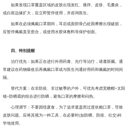
如果发现口罩覆盖区域的皮肤出现发红、瘙痒、皮疹、毛囊炎，
或白斑边缘扩大，应立即暂停使用，并咨询医生。
如果在必须佩戴口罩期间，耳后或面部骨凸处因摩擦出现破损，
应暂停佩戴直至愈合，或使用水胶体敷料等保护创面。
四、特别提醒
治疗优先：如果正在进行外用药膏、光疗等治疗，请遵医嘱。通
常建议在药物吸收后再佩戴口罩或与医生沟通好用药和佩戴的时间间
隔。
替代方案：在非防疫、非过敏季的户外，可优先考虑宽檐帽+太阳
镜+防晒霜的组合进行防晒，避免口罩的摩擦和闷热。
心理调节：不要因噎废食，为了追求遮盖而过度依赖口罩，导致
皮肤问题。应将其视为一种工具，在必要时(如防晒、防疫、社交)科
学地使用。