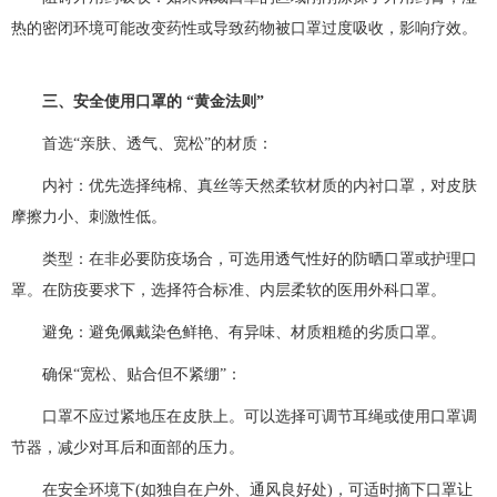
热的密闭环境可能改变药性或导致药物被口罩过度吸收，影响疗效。
三、安全使用口罩的 “黄金法则”
首选“亲肤、透气、宽松”的材质：
内衬：优先选择纯棉、真丝等天然柔软材质的内衬口罩，对皮肤
摩擦力小、刺激性低。
类型：在非必要防疫场合，可选用透气性好的防晒口罩或护理口
罩。在防疫要求下，选择符合标准、内层柔软的医用外科口罩。
避免：避免佩戴染色鲜艳、有异味、材质粗糙的劣质口罩。
确保“宽松、贴合但不紧绷”：
口罩不应过紧地压在皮肤上。可以选择可调节耳绳或使用口罩调
节器，减少对耳后和面部的压力。
在安全环境下(如独自在户外、通风良好处)，可适时摘下口罩让