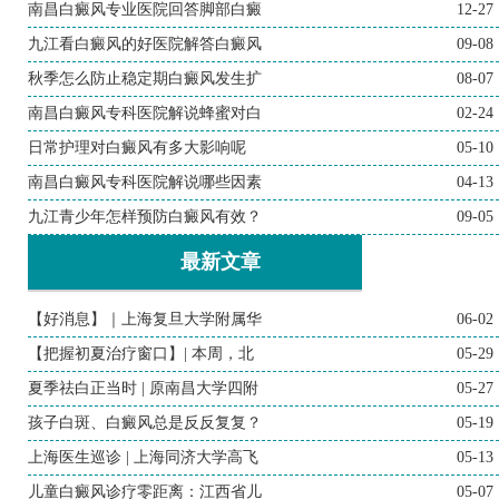
南昌白癜风专业医院回答脚部白癜
12-27
九江看白癜风的好医院解答白癜风
09-08
秋季怎么防止稳定期白癜风发生扩
08-07
南昌白癜风专科医院解说蜂蜜对白
02-24
日常护理对白癜风有多大影响呢
05-10
南昌白癜风专科医院解说哪些因素
04-13
九江青少年怎样预防白癜风有效？
09-05
最新文章
【好消息】｜上海复旦大学附属华
06-02
【把握初夏治疗窗口】| 本周，北
05-29
夏季祛白正当时 | 原南昌大学四附
05-27
孩子白斑、白癜风总是反反复复？
05-19
上海医生巡诊 | 上海同济大学高飞
05-13
儿童白癜风诊疗零距离：江西省儿
05-07