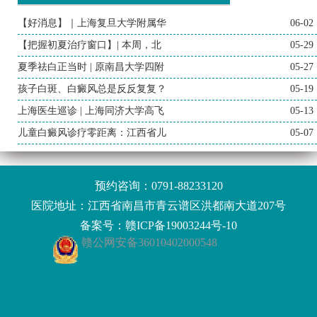
【好消息】｜上海复旦大学附属华
06-02
【把握初夏治疗窗口】| 本周，北
05-29
夏季祛白正当时 | 原南昌大学四附
05-27
孩子白斑、白癜风总是反反复复？
05-19
上海医生巡诊 | 上海同济大学高飞
05-13
儿童白癜风诊疗零距离：江西省儿
05-07
预约咨询：
0791-88233120
医院地址：江西省南昌市青云谱区洪都南大道207号
备案号：
赣ICP备19003244号-10
赣公网安备36010402000548