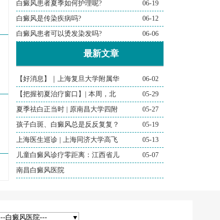
白癜风患者夏季如何护理呢?
06-19
白癜风是传染疾病吗?
06-12
白癜风患者可以烫发染发吗?
06-06
最新文章
【好消息】｜上海复旦大学附属华
06-02
【把握初夏治疗窗口】| 本周，北
05-29
夏季祛白正当时 | 原南昌大学四附
05-27
孩子白斑、白癜风总是反反复复？
05-19
上海医生巡诊 | 上海同济大学高飞
05-13
儿童白癜风诊疗零距离：江西省儿
05-07
南昌白癜风医院
---白癜风医院---