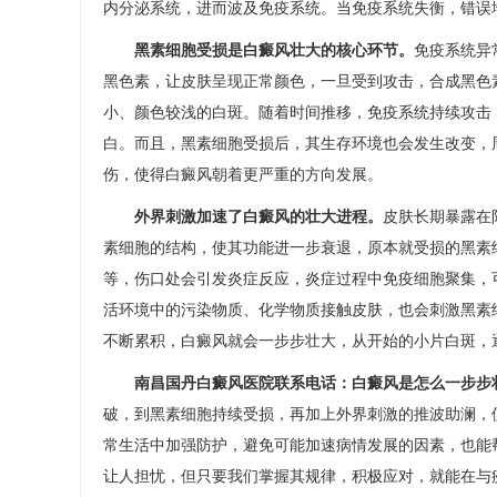
内分泌系统，进而波及免疫系统。当免疫系统失衡，错误地
黑素细胞受损是白癜风壮大的核心环节。
免疫系统异
黑色素，让皮肤呈现正常颜色，一旦受到攻击，合成黑色
小、颜色较浅的白斑。随着时间推移，免疫系统持续攻击
白。而且，黑素细胞受损后，其生存环境也会发生改变，
伤，使得白癜风朝着更严重的方向发展。​
外界刺激加速了白癜风的壮大进程。
皮肤长期暴露在
素细胞的结构，使其功能进一步衰退，原本就受损的黑素
等，伤口处会引发炎症反应，炎症过程中免疫细胞聚集，
活环境中的污染物质、化学物质接触皮肤，也会刺激黑素
不断累积，白癜风就会一步步壮大，从开始的小片白斑，逐
南昌国丹白癜风医院联系电话：白癜风是怎么一步步
破，到黑素细胞持续受损，再加上外界刺激的推波助澜，
常生活中加强防护，避免可能加速病情发展的因素，也能
让人担忧，但只要我们掌握其规律，积极应对，就能在与疾