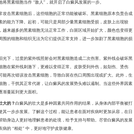
将黑素细胞当作 “敌人”，就开启了白癜风发展的一步。​
常攻击黑素细胞后，这些细胞的正常功能被破坏。黑素细胞原本负责合成
素的能力下降。起初，可能只是局部少量黑素细胞受损，皮肤上出现较
，越来越多的黑素细胞无法正常工作，白斑区域开始扩大，颜色也变得更
周围的细胞和组织无法为它们提供正常支持，进一步加剧了黑素细胞的损
阳光下，过度的紫外线照射会对黑素细胞造成二次伤害。紫外线会破坏黑
细胞在紫外线刺激下，更难以变得正常。皮肤受到外伤，如划伤、烫伤
可能再次错误攻击黑素细胞，导致白斑在伤口周围出现或扩大。此外，生
细胞，干扰其正常代谢，让白癜风的发展势头难以遏制。当这些外界因素
渐蔓延到更大面积。​
壮大的？
白癜风的壮大是多种因素共同作用的结果，从身体内部平衡被打
使其一步步发展。了解这个过程，能让患者在面对疾病时更加从容，在日
帮助身边人更好地理解患者的处境，给予支持与帮助。尽管白癜风的发展
病的 “相处” 中，更好地守护皮肤健康。