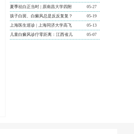
夏季祛白正当时 | 原南昌大学四附
05-27
孩子白斑、白癜风总是反反复复？
05-19
上海医生巡诊 | 上海同济大学高飞
05-13
儿童白癜风诊疗零距离：江西省儿
05-07