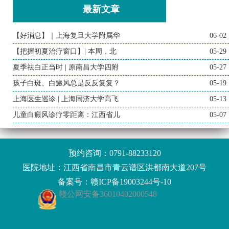
最新文章
【好消息】｜上海复旦大学附属华
06-02
【把握初夏治疗窗口】| 本周，北
05-29
夏季祛白正当时 | 原南昌大学四附
05-27
孩子白斑、白癜风总是反反复复？
05-19
上海医生巡诊 | 上海同济大学高飞
05-13
儿童白癜风诊疗零距离：江西省儿
05-07
预约咨询：
0791-88233120
医院地址：江西省南昌市青云谱区洪都南大道207号
备案号：
赣ICP备19003244号-10
赣公网安备36010402000548