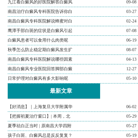
九江看白癜风的好医院解答白癜风
09-08
南昌治疗白癜风专科医院告诉你白
03-27
南昌白癜风专科医院解说蜂蜜对白
02-24
鹰潭手部白斑的症状是白癜风引起
07-08
白癜风患者可以食用什么肉类呢
06-19
秋季怎么防止稳定期白癜风发生扩
08-07
南昌白癜风专科医院解说哪些因素
04-13
南昌白癜风专业医院回答脚部白癜
12-27
日常护理对白癜风有多大影响呢
05-10
最新文章
【好消息】｜上海复旦大学附属华
06-02
【把握初夏治疗窗口】| 本周，北
05-29
夏季祛白正当时 | 原南昌大学四附
05-27
孩子白斑、白癜风总是反反复复？
05-19