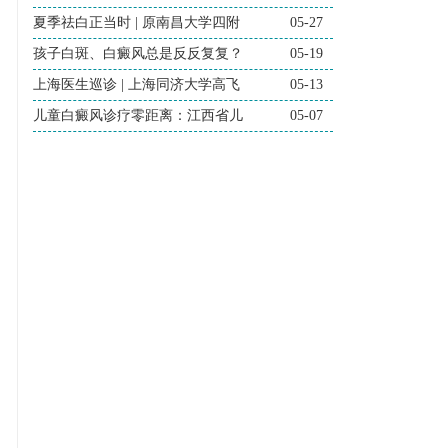
夏季祛白正当时 | 原南昌大学四附
05-27
孩子白斑、白癜风总是反反复复？
05-19
上海医生巡诊 | 上海同济大学高飞
05-13
儿童白癜风诊疗零距离：江西省儿
05-07