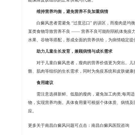
能保障皮肤组织的正常供氧与代谢。​
维持营养均衡，避免营养不良加重病情​
白癜风患者需避免 “过度忌口” 的误区，而瘦肉是均
某类食物导致营养不良 —— 营养不良可能削弱机体免
水果、谷物等搭配，形成全面的营养供给，为病情稳定提供
助力儿童生长发育，兼顾病情与成长需求​
对于儿童白癜风患者，瘦肉的营养价值更为突出。儿童
骼、肌肉等组织的生长需求，同时为免疫系统和皮肤健康
食用建议​
需注意选择新鲜、低脂的瘦肉，避免加工肉类;每周适量摄入(
物，实现营养均衡。具体食用量可根据个体体质、病情及
应。​
更多关于南昌白癜风问题可点击：
南昌白癜风医院
咨询