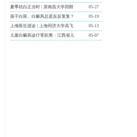
夏季祛白正当时 | 原南昌大学四附
05-27
孩子白斑、白癜风总是反反复复？
05-19
上海医生巡诊 | 上海同济大学高飞
05-13
儿童白癜风诊疗零距离：江西省儿
05-07