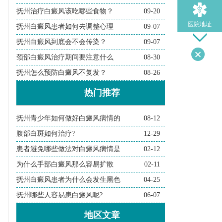
抚州治疗白癜风该吃哪些食物？
09-20
医院地址
抚州白癜风患者如何去调整心理
09-07
抚州白癜风到底会不会传染？
09-07
颈部白癜风治疗期间要注意什么
08-30
导医问诊
抚州怎么预防白癜风不复发？
08-26
热门推荐
检查诊断
抚州青少年如何做好白癜风病情的
08-12
在线问诊
腹部白斑如何治疗?
12-29
患者避免哪些做法对白癜风病情是
02-12
为什么手部白癜风那么容易扩散
02-11
抚州白癜风患者为什么会发生黑色
04-25
抚州哪些人容易患白癜风呢?
06-07
地区文章