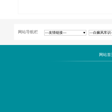
网站导航栏
---友情链接---
---白癜风常识-
网站首