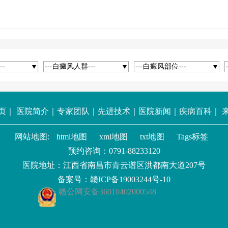
--
---白癜风人群---
---白癜风部位---
页
｜
医院简介
｜
专家团队
｜
先进技术
｜
医院新闻
｜
疾病百科
｜
网站地图:
html地图
xml地图
txt地图
Tags标签
预约咨询：
0791-88233120
医院地址：江西省南昌市青云谱区洪都南大道207号
备案号：
赣ICP备19003244号-10
赣公网安备36010402000548