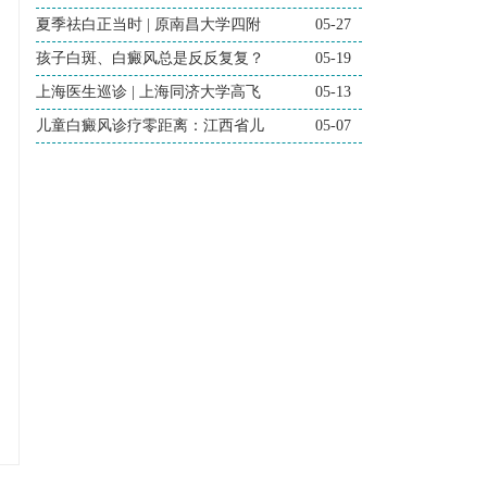
夏季祛白正当时 | 原南昌大学四附
05-27
孩子白斑、白癜风总是反反复复？
05-19
上海医生巡诊 | 上海同济大学高飞
05-13
儿童白癜风诊疗零距离：江西省儿
05-07