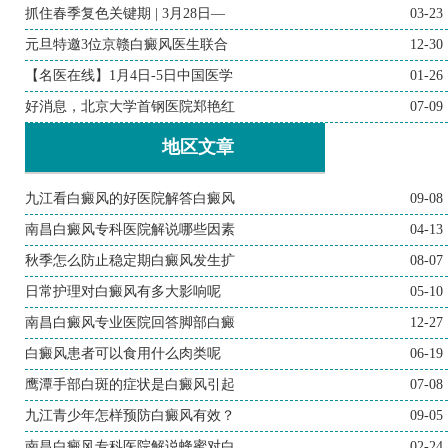
抓住春季复色关键期 | 3月28日—
03-23
元旦特邀3位京赣白癜风医生联合
12-30
【名医在线】1月4日-5日中国医学
01-26
好消息，北京大学首钢医院郑艳红
07-09
地区文章
九江看白癜风的好医院解答白癜风
09-08
南昌白癜风专科医院解说哪些因素
04-13
秋季怎么防止稳定期白癜风发生扩
08-07
日常护理对白癜风有多大影响呢
05-10
南昌白癜风专业医院回答脚部白癜
12-27
白癜风患者可以食用什么肉类呢
06-19
鹰潭手部白斑的症状是白癜风引起
07-08
九江青少年怎样预防白癜风有效？
09-05
南昌白癜风专科医院解说蜂蜜对白
02-24