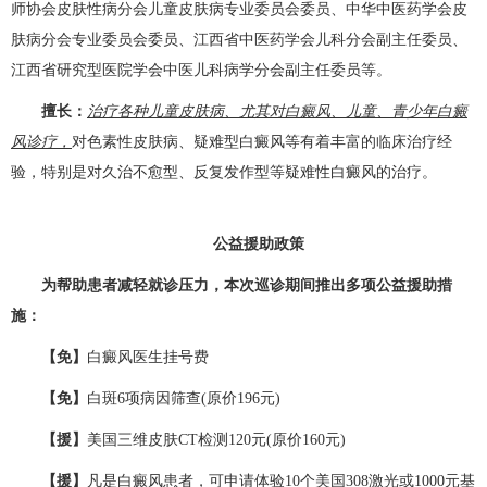
师协会皮肤性病分会儿童皮肤病专业委员会委员、中华中医药学会皮
肤病分会专业委员会委员、江西省中医药学会儿科分会副主任委员、
江西省研究型医院学会中医儿科病学分会副主任委员等。
擅长：
治疗各种儿童皮肤病、尤其对白癜风、儿童、青少年白癜
风诊疗，
对色素性皮肤病、疑难型白癜风等有着丰富的临床治疗经
验，特别是对久治不愈型、反复发作型等疑难性白癜风的治疗。
公益援助政策
为帮助患者减轻就诊压力，本次巡诊期间推出多项公益援助措
施：
【免】
白癜风医生挂号费
【免】
白斑6项病因筛查(原价196元)
【援】
美国三维皮肤CT检测120元(原价160元)
【援】
凡是白癜风患者，可申请体验10个美国308激光或1000元基