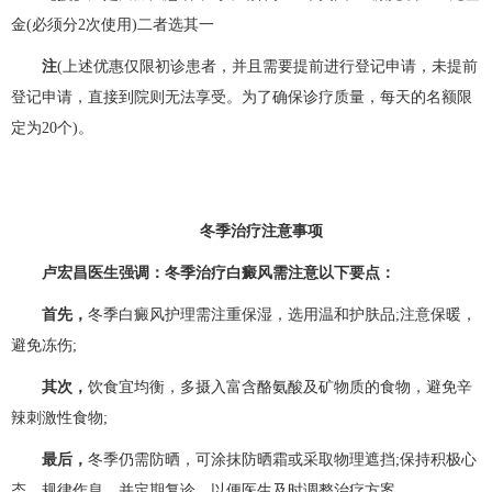
金(必须分2次使用)二者选其一
注
(上述优惠仅限初诊患者，并且需要提前进行登记申请，未提前
登记申请，直接到院则无法享受。为了确保诊疗质量，每天的名额限
定为20个)。
冬季治疗注意事项
卢宏昌医生强调：冬季治疗白癜风需注意以下要点：
首先，
冬季白癜风护理需注重保湿，选用温和护肤品;注意保暖，
避免冻伤;
其次，
饮食宜均衡，多摄入富含酪氨酸及矿物质的食物，避免辛
辣刺激性食物;
最后，
冬季仍需防晒，可涂抹防晒霜或采取物理遮挡;保持积极心
态，规律作息，并定期复诊，以便医生及时调整治疗方案。