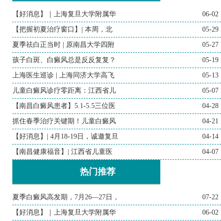
【好消息】｜上海复旦大学附属华
06-02
【把握初夏治疗窗口】| 本周，北
05-29
夏季祛白正当时 | 原南昌大学四附
05-27
孩子白斑、白癜风总是反反复复？
05-19
上海医生巡诊 | 上海同济大学高飞
05-13
儿童白癜风诊疗零距离：江西省儿
05-07
【南昌白癜风患者】5.1-5.5三位医
04-28
抓住春季治疗关键期！儿童白癜风
04-21
【好消息】| 4月18-19日，诚邀复旦
04-14
【南昌健康福音】| 江西省儿童医
04-07
热门推荐
夏季白癜风高发期，7月26—27日，
07-22
【好消息】｜上海复旦大学附属华
06-02