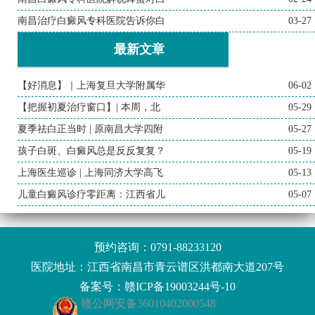
南昌治疗白癜风专科医院告诉你白
03-27
最新文章
【好消息】｜上海复旦大学附属华
06-02
【把握初夏治疗窗口】| 本周，北
05-29
夏季祛白正当时 | 原南昌大学四附
05-27
孩子白斑、白癜风总是反反复复？
05-19
上海医生巡诊 | 上海同济大学高飞
05-13
儿童白癜风诊疗零距离：江西省儿
05-07
预约咨询：
0791-88233120
医院地址：江西省南昌市青云谱区洪都南大道207号
备案号：
赣ICP备19003244号-10
赣公网安备36010402000548