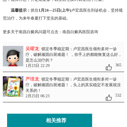
温馨提示：
抓住
1月24—25日(上午)
卢宏昌医生到诊机会，坚持规
范治疗，为来年春夏打下坚实的基础。
更多关于南昌白癜风问题可点击：
南昌白癜风医院
咨询
吴曜龙
: 锁定冬季稳定期：卢宏昌医生领衔多对一诊
疗，破解顽固白斑难题！
，你手上的都能恢复这么好，
是怎么治疗的？
365
1月23日 22:29
严璟龙
: 锁定冬季稳定期：卢宏昌医生领衔多对一诊
疗，破解顽固白斑难题！
，头上的其实稳定不发展就没
关系的！
532
2月25日 06:23
相关推荐