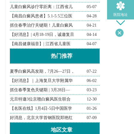
儿童白癜风诊疗零距离：江西省儿
05-07
医院地址
【南昌白癜风患者】5.1-5.5三位医
04-28
抓住春季治疗关键期！儿童白癜风
04-21
【好消息】| 4月18-19日，诚邀复旦
04-14
导医问诊
【南昌健康福音】| 江西省儿童医
04-07
热门推荐
检查诊断
夏季白癜风高发期，7月26—27日，
07-22
在线问诊
【好消息】｜上海复旦大学附属华
06-02
抓住春季复色关键期 | 3月28日—
03-23
元旦特邀3位京赣白癜风医生联合
12-30
【名医在线】1月4日-5日中国医学
01-26
好消息，北京大学首钢医院郑艳红
07-09
地区文章