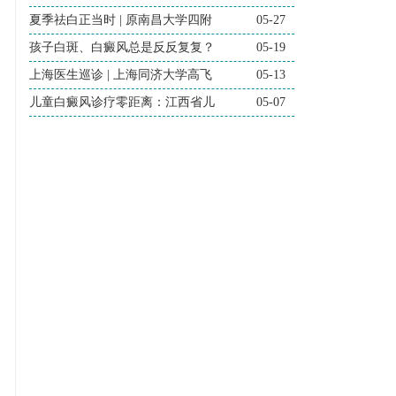
夏季祛白正当时 | 原南昌大学四附
05-27
孩子白斑、白癜风总是反反复复？
05-19
上海医生巡诊 | 上海同济大学高飞
05-13
儿童白癜风诊疗零距离：江西省儿
05-07