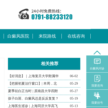
位
白癜风医院
来院路线
在线咨询
相关推荐
白癜风问诊
【好消息】｜上海复旦大学附属华
06-02
【把握初夏治疗窗口】| 本周，北
05-29
我要咨询
夏季祛白正当时 | 原南昌大学四附
05-27
孩子白斑、白癜风总是反反复复？
05-19
我要挂号
上海医生巡诊 | 上海同济大学高飞
05-13