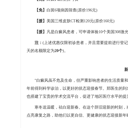
【免】
白斑6项病因筛查(原价196元)
【援】
美国三维皮肤CT检测120元(原价160元)
【援】
凡是白癜风患者，可申请体验10个美国308激光
注：
(上述优惠仅限初诊患者，并且需要提前进行登
天的名额限定为
20个
)。
新年
“白癜风虽不危及生命，但严重影响患者的生活质量和
年前得到科学诊治，以更好的状态迎接春节。郑医生的到
也搭建了宝贵的学术交流平台，促进了地区医疗水平的提
寒冬送温暖，祛白迎新春。在这个辞旧迎新的时刻，南
点亮康复之路，助他们以更自信、更健康的状态迎接新年