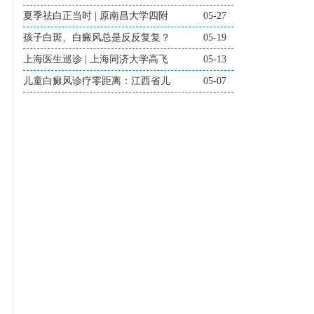
夏季祛白正当时 | 原南昌大学四附
05-27
孩子白斑、白癜风总是反反复复？
05-19
上海医生巡诊 | 上海同济大学高飞
05-13
儿童白癜风诊疗零距离：江西省儿
05-07