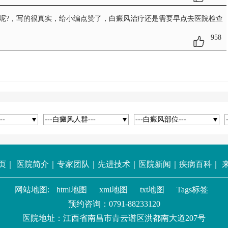
呢?
，写的很真实，给小编点赞了，白癜风治疗还是需要早点去医院检查
958
--
---白癜风人群---
---白癜风部位---
页
｜
医院简介
｜
专家团队
｜
先进技术
｜
医院新闻
｜
疾病百科
｜
网站地图:
html地图
xml地图
txt地图
Tags标签
预约咨询：
0791-88233120
医院地址：江西省南昌市青云谱区洪都南大道207号