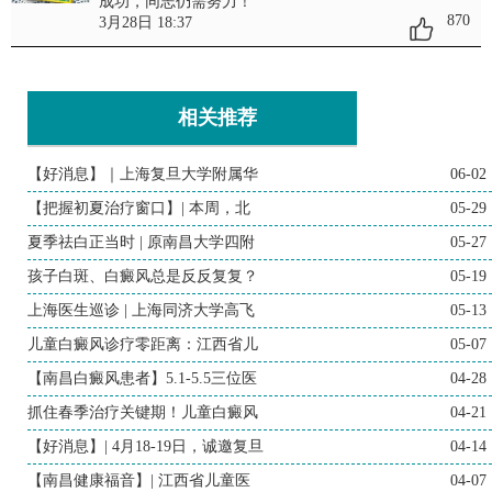
成功，同志仍需努力！
870
3月28日 18:37
相关推荐
【好消息】｜上海复旦大学附属华
06-02
【把握初夏治疗窗口】| 本周，北
05-29
夏季祛白正当时 | 原南昌大学四附
05-27
孩子白斑、白癜风总是反反复复？
05-19
上海医生巡诊 | 上海同济大学高飞
05-13
儿童白癜风诊疗零距离：江西省儿
05-07
【南昌白癜风患者】5.1-5.5三位医
04-28
抓住春季治疗关键期！儿童白癜风
04-21
【好消息】| 4月18-19日，诚邀复旦
04-14
【南昌健康福音】| 江西省儿童医
04-07