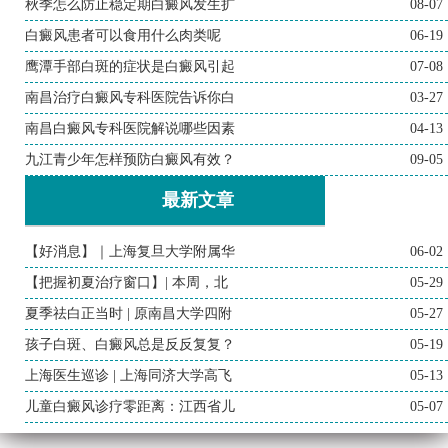
秋季怎么防止稳定期白癜风发生扩
08-07
白癜风患者可以食用什么肉类呢
06-19
鹰潭手部白斑的症状是白癜风引起
07-08
南昌治疗白癜风专科医院告诉你白
03-27
南昌白癜风专科医院解说哪些因素
04-13
九江青少年怎样预防白癜风有效？
09-05
最新文章
【好消息】｜上海复旦大学附属华
06-02
【把握初夏治疗窗口】| 本周，北
05-29
夏季祛白正当时 | 原南昌大学四附
05-27
孩子白斑、白癜风总是反反复复？
05-19
上海医生巡诊 | 上海同济大学高飞
05-13
儿童白癜风诊疗零距离：江西省儿
05-07