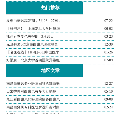
热门推荐
夏季白癜风高发期，7月26—27日，
07-22
【好消息】｜上海复旦大学附属华
06-02
抓住春季复色关键期 | 3月28日—
03-23
元旦特邀3位京赣白癜风医生联合
12-30
【名医在线】1月4日-5日中国医学
01-26
好消息，北京大学首钢医院郑艳红
07-09
地区文章
南昌白癜风专业医院回答脚部白癜
12-27
日常护理对白癜风有多大影响呢
05-10
九江看白癜风的好医院解答白癜风
09-08
南昌白癜风专科医院解说蜂蜜对白
02-24