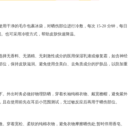
净的毛巾包裹冰袋，对晒伤部位进行冷敷，每次 15-20 分钟，每日
损。也可采用冷喷方式，帮助皮肤快速降温。​
择无香料、无酒精、无刺激性成分的医用保湿乳液或修复霜，如含神经
部位，保持皮肤滋润。避免使用含美白、去角质成分的护肤品，以防加重
。外出时务必做好物理防晒，穿着长袖纯棉衣物、戴宽檐帽，避免紫外
，且在使用前先在耳后小范围测试，无过敏反应后再用于晒伤部位。​
。穿着宽松、柔软的纯棉衣物，避免衣物摩擦晒伤处;暂时停用香皂、