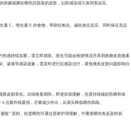
勿抓挠或撕扯晒伤后脱落的皮肤，以防感染或引发同形反应。​
 C、维生素 E 的食物，帮助抗氧化、减轻炎症反应。同时保证充足
热感持续加重，需立即就医。医生可能会根据情况开具弱效糖皮质激素
裂、渗液等感染迹象，需及时进行抗感染治疗，避免继发皮肤问题影响白
察皮损变化。后续恢复期间，即使症状缓解，也需持续做好防晒和保
 4 点紫外线最强，尽量减少外出，从源头降低晒伤风险。​
 - 避险” 原则，轻度晒伤可通过居家护理缓解，中重度晒伤务必及时就