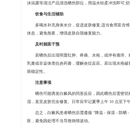
沐浴露等清洁产品清洗晒伤部位，用温水轻柔冲洗即可;切
饮食与生活辅助​
多喝水补充身体水分，促进皮肤修复;适当食用富含维生素
休息，避免熬夜，增强皮肤自我修复能力。​
及时就医干预​
若晒伤后出现明显红肿、疼痛、水疱，或伴有瘙痒、灼
乳膏或非甾体类抗炎药膏，缓解炎症反应。若出现水疱破
斑稳定性。​
注意事项​
晒伤可能诱发白癜风的同形反应，因此晒伤后需密切观
湿，直至皮肤完全修复。日常应牢记夏季上午 10 点至下午
总之，白癜风患者晒伤后需遵循 “降温 - 保湿 - 防晒
医，避免因处理不当导致病情波动。