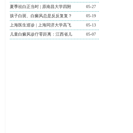
夏季祛白正当时 | 原南昌大学四附
05-27
孩子白斑、白癜风总是反反复复？
05-19
上海医生巡诊 | 上海同济大学高飞
05-13
儿童白癜风诊疗零距离：江西省儿
05-07