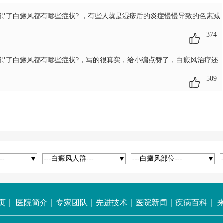
，得了白癜风都有哪些症状?
，有些人就是湿疹后的炎症慢慢导致的色素减
374
，得了白癜风都有哪些症状?
，写的很真实，给小编点赞了，白癜风治疗还
509
--
---白癜风人群---
---白癜风部位---
页
｜
医院简介
｜
专家团队
｜
先进技术
｜
医院新闻
｜
疾病百科
｜