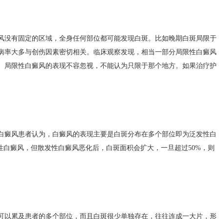
没有固定的区域，全身任何部位都可能发现白斑。比如晚期白斑局限于
病率大多与创伤因素密切相关。临床观察发现，相当一部分局限性白癜风
。局限性白癜风的表现不容忽视，不能认为只限于那个地方。如果治疗护
癜风患者认为，白癜风的表现主要是白斑分布在多个部位即为泛发性白
性白癜风，但散发性白癜风恶化后，白斑面积会扩大，一旦超过50%，则
以累及患者的多个部位，而且白斑很少单独存在，往往连成一大片，形