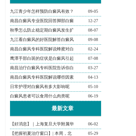
九江青少年怎样预防白癜风有效？
09-05
南昌白癜风专业医院回答脚部白癜
12-27
秋季怎么防止稳定期白癜风发生扩
08-07
九江看白癜风的好医院解答白癜风
09-08
南昌白癜风专科医院解说蜂蜜对白
02-24
鹰潭手部白斑的症状是白癜风引起
07-08
南昌治疗白癜风专科医院告诉你白
03-27
南昌白癜风专科医院解说哪些因素
04-13
日常护理对白癜风有多大影响呢
05-10
白癜风患者可以食用什么肉类呢
06-19
最新文章
【好消息】｜上海复旦大学附属华
06-02
【把握初夏治疗窗口】| 本周，北
05-29