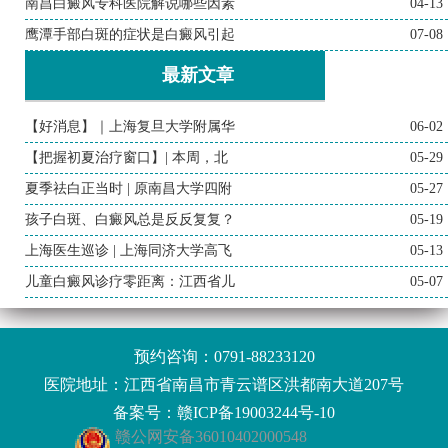
南昌白癜风专科医院解说哪些因素
04-13
鹰潭手部白斑的症状是白癜风引起
07-08
最新文章
【好消息】｜上海复旦大学附属华
06-02
【把握初夏治疗窗口】| 本周，北
05-29
夏季祛白正当时 | 原南昌大学四附
05-27
孩子白斑、白癜风总是反反复复？
05-19
上海医生巡诊 | 上海同济大学高飞
05-13
儿童白癜风诊疗零距离：江西省儿
05-07
预约咨询：
0791-88233120
医院地址：江西省南昌市青云谱区洪都南大道207号
备案号：
赣ICP备19003244号-10
赣公网安备36010402000548