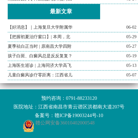
最新文章
【好消息】｜上海复旦大学附属华
06-02
【把握初夏治疗窗口】| 本周，北
05-29
夏季祛白正当时 | 原南昌大学四附
05-27
孩子白斑、白癜风总是反反复复？
05-19
上海医生巡诊 | 上海同济大学高飞
05-13
儿童白癜风诊疗零距离：江西省儿
05-07
预约咨询：
0791-88233120
医院地址：江西省南昌市青云谱区洪都南大道207号
备案号：
赣ICP备19003244号-10
赣公网安备36010402000548