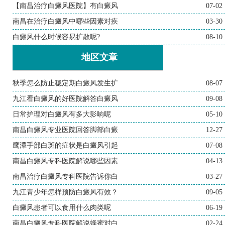
【南昌治疗白癜风医院】有白癜风
07-02
南昌在治疗白癜风中哪些因素对疾
03-30
白癜风什么时候容易扩散呢?
08-10
地区文章
秋季怎么防止稳定期白癜风发生扩
08-07
九江看白癜风的好医院解答白癜风
09-08
日常护理对白癜风有多大影响呢
05-10
南昌白癜风专业医院回答脚部白癜
12-27
鹰潭手部白斑的症状是白癜风引起
07-08
南昌白癜风专科医院解说哪些因素
04-13
南昌治疗白癜风专科医院告诉你白
03-27
九江青少年怎样预防白癜风有效？
09-05
白癜风患者可以食用什么肉类呢
06-19
南昌白癜风专科医院解说蜂蜜对白
02-24