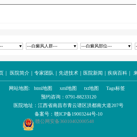
--
---白癜风人群---
---白癜风部位---
页
｜
医院简介
｜
专家团队
｜
先进技术
｜
医院新闻
｜
疾病百科
｜
网站地图:
html地图
xml地图
txt地图
Tags标签
预约咨询：
0791-88233120
医院地址：江西省南昌市青云谱区洪都南大道207号
备案号：
赣ICP备19003244号-10
赣公网安备36010402000548