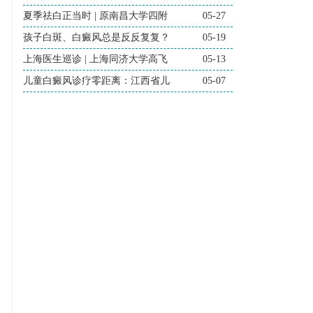
夏季祛白正当时 | 原南昌大学四附
05-27
孩子白斑、白癜风总是反反复复？
05-19
上海医生巡诊 | 上海同济大学高飞
05-13
儿童白癜风诊疗零距离：江西省儿
05-07