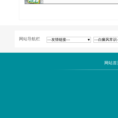
网站导航栏
---友情链接---
---白癜风常识-
网站首