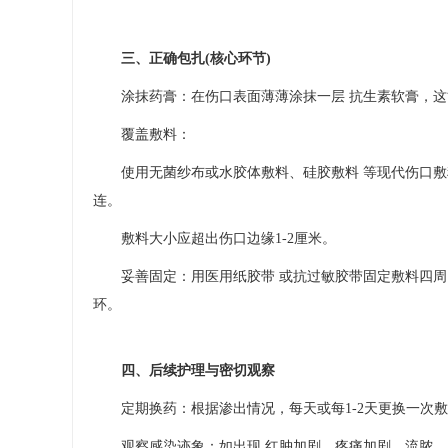
三、正确包扎(核心环节)
涂抹药膏：在伤口表面薄薄涂抹一层 抗生素软膏，这
覆盖敷料：
使用无菌纱布​或水胶体敷料、硅胶敷料​ 等现代伤口
连。
敷料大小应超出伤口边缘1-2厘米。
妥善固定：用医用纸胶带​ 或抗过敏胶带固定敷料四周
环。
四、后续护理与密切观察
定期换药：根据渗出情况，每天或每1-2天更换一次敷
观察感染迹象：如出现 红肿加剧、疼痛加剧、流脓、发