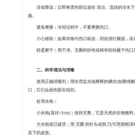
冷却降温：立即将烫伤部位放在 清洁、流动的冷水下冲
痛。
避免摩擦：冷却过程中，不要摩擦伤口。
小心移除：如果衣物与伤口粘连，切勿强行撕脱，应在
轻柔擦干：用干净、无菌的纱布或棉布轻轻蘸干​伤口
二、科学清洁与消毒
使用正确消毒剂：用生理盐水​或稀释的碘伏(如聚维酮
口，它们会损伤新生组织。
处理水疱：
小水疱(直径<1cm)：保持完整，它是天然的生物敷料
大水疱或已破溃：用 无菌​ 的针头或剪刀(可用酒精消
其下的皮肤。