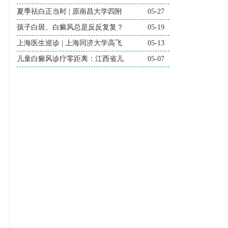
夏季祛白正当时 | 原南昌大学四附
05-27
孩子白斑、白癜风总是反反复复？
05-19
上海医生巡诊 | 上海同济大学高飞
05-13
儿童白癜风诊疗零距离：江西省儿
05-07