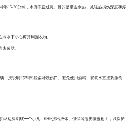
淋15-20分钟，水流不宜过急。目的是带走余热，减轻热损伤深度和疼
冷水下小心剪开周围衣物。
周围皮肤。
碘，按说明书稀释)轻柔冲洗伤口。避免使用酒精、双氧水直接刺激伤
。
毒)从边缘刺破一个小孔、轻轻挤出液体、但保留疱皮覆盖创面，以保护