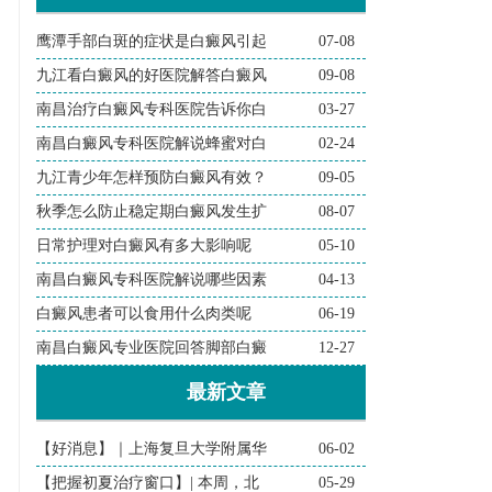
鹰潭手部白斑的症状是白癜风引起
07-08
九江看白癜风的好医院解答白癜风
09-08
南昌治疗白癜风专科医院告诉你白
03-27
南昌白癜风专科医院解说蜂蜜对白
02-24
九江青少年怎样预防白癜风有效？
09-05
秋季怎么防止稳定期白癜风发生扩
08-07
日常护理对白癜风有多大影响呢
05-10
南昌白癜风专科医院解说哪些因素
04-13
白癜风患者可以食用什么肉类呢
06-19
南昌白癜风专业医院回答脚部白癜
12-27
最新文章
【好消息】｜上海复旦大学附属华
06-02
【把握初夏治疗窗口】| 本周，北
05-29