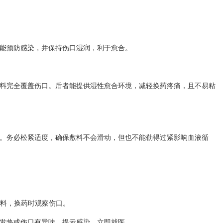
能预防感染，并保持伤口湿润，利于愈合。
敷料完全覆盖伤口。后者能提供湿性愈合环境，减轻换药疼痛，且不易粘
。务必松紧适度，确保敷料不会滑动，但也不能勒得过紧影响血液循
料，换药时观察伤口。
热​或伤口有异味，提示感染，立即就医。