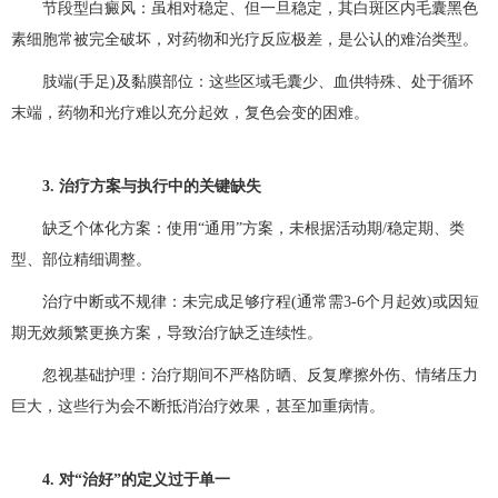
节段型白癜风：虽相对稳定、但一旦稳定，其白斑区内毛囊黑色
素细胞常被完全破坏，对药物和光疗反应极差，是公认的难治类型。
肢端(手足)及黏膜部位：这些区域毛囊少、血供特殊、处于循环
末端，药物和光疗难以充分起效，复色会变的困难。
3. 治疗方案与执行中的关键缺失
缺乏个体化方案：使用“通用”方案，未根据活动期/稳定期、类
型、部位精细调整。
治疗中断或不规律：未完成足够疗程(通常需3-6个月起效)或因短
期无效频繁更换方案，导致治疗缺乏连续性。
忽视基础护理：治疗期间不严格防晒、反复摩擦外伤、情绪压力
巨大，这些行为会不断抵消治疗效果，甚至加重病情。
4. 对“治好”的定义过于单一