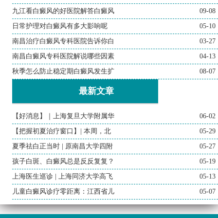
九江看白癜风的好医院解答白癜风
09-08
日常护理对白癜风有多大影响呢
05-10
南昌治疗白癜风专科医院告诉你白
03-27
南昌白癜风专科医院解说哪些因素
04-13
秋季怎么防止稳定期白癜风发生扩
08-07
最新文章
【好消息】｜上海复旦大学附属华
06-02
【把握初夏治疗窗口】| 本周，北
05-29
夏季祛白正当时 | 原南昌大学四附
05-27
孩子白斑、白癜风总是反反复复？
05-19
上海医生巡诊 | 上海同济大学高飞
05-13
儿童白癜风诊疗零距离：江西省儿
05-07