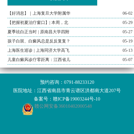
【好消息】｜上海复旦大学附属华
06-02
【把握初夏治疗窗口】| 本周，北
05-29
夏季祛白正当时 | 原南昌大学四附
05-27
孩子白斑、白癜风总是反反复复？
05-19
上海医生巡诊 | 上海同济大学高飞
05-13
儿童白癜风诊疗零距离：江西省儿
05-07
预约咨询：
0791-88233120
医院地址：江西省南昌市青云谱区洪都南大道207号
备案号：
赣ICP备19003244号-10
赣公网安备36010402000548