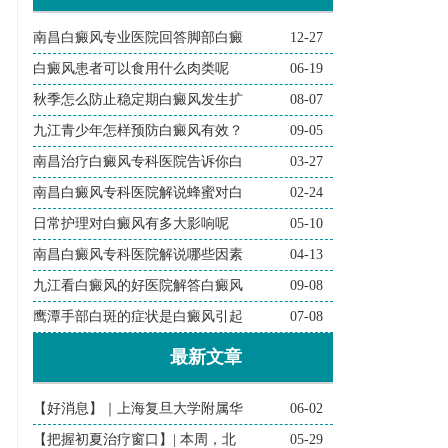
南昌白癜风专业医院回答脚部白癜
12-27
白癜风患者可以食用什么肉类呢
06-19
秋季怎么防止稳定期白癜风发生扩
08-07
九江青少年怎样预防白癜风有效？
09-05
南昌治疗白癜风专科医院告诉你白
03-27
南昌白癜风专科医院解说蜂蜜对白
02-24
日常护理对白癜风有多大影响呢
05-10
南昌白癜风专科医院解说哪些因素
04-13
九江看白癜风的好医院解答白癜风
09-08
鹰潭手部白斑的症状是白癜风引起
07-08
最新文章
【好消息】｜上海复旦大学附属华
06-02
【把握初夏治疗窗口】| 本周，北
05-29