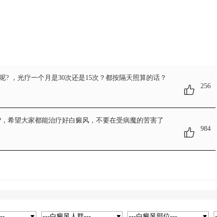
呢?
，光疗一个月是30次还是15次？都按隔天照算的话？
256
?
，希望大家都能治疗好白癜风，不要在受病魔的苦害了
984
--
---白癜风人群---
---白癜风部位---