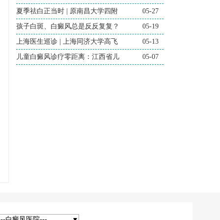
夏季祛白正当时 | 原南昌大学四附
05-27
孩子白斑、白癜风总是反反复复？
05-19
上海医生巡诊 | 上海同济大学高飞
05-13
儿童白癜风诊疗零距离：江西省儿
05-07
---白癜风医院---