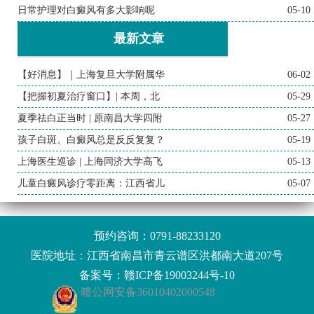
日常护理对白癜风有多大影响呢
05-10
最新文章
【好消息】｜上海复旦大学附属华
06-02
【把握初夏治疗窗口】| 本周，北
05-29
夏季祛白正当时 | 原南昌大学四附
05-27
孩子白斑、白癜风总是反反复复？
05-19
上海医生巡诊 | 上海同济大学高飞
05-13
儿童白癜风诊疗零距离：江西省儿
05-07
预约咨询：
0791-88233120
医院地址：江西省南昌市青云谱区洪都南大道207号
备案号：
赣ICP备19003244号-10
赣公网安备36010402000548