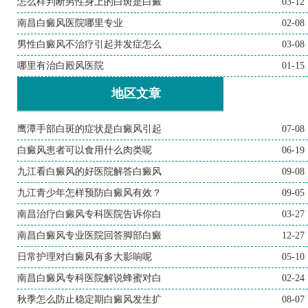
怎么样判断男性身上的白斑是白癜
03-12
南昌白癜风医院哪里专业
02-08
男性白癜风不治疗引起并发症怎么
03-08
哪里有治白殿风医院
01-15
地区文章
鹰潭手部白斑的症状是白癜风引起
07-08
白癜风患者可以食用什么肉类呢
06-19
九江看白癜风的好医院解答白癜风
09-08
九江青少年怎样预防白癜风有效？
09-05
南昌治疗白癜风专科医院告诉你白
03-27
南昌白癜风专业医院回答脚部白癜
12-27
日常护理对白癜风有多大影响呢
05-10
南昌白癜风专科医院解说蜂蜜对白
02-24
秋季怎么防止稳定期白癜风发生扩
08-07