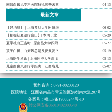
南昌白癜风专科医院解说哪些因素
04-13
最新文章
【好消息】｜上海复旦大学附属华
06-02
【把握初夏治疗窗口】| 本周，北
05-29
夏季祛白正当时 | 原南昌大学四附
05-27
孩子白斑、白癜风总是反反复复？
05-19
上海医生巡诊 | 上海同济大学高飞
05-13
儿童白癜风诊疗零距离：江西省儿
05-07
预约咨询：
0791-88233120
医院地址：江西省南昌市青云谱区洪都南大道207号
备案号：
赣ICP备19003244号-10
赣公网安备36010402000548