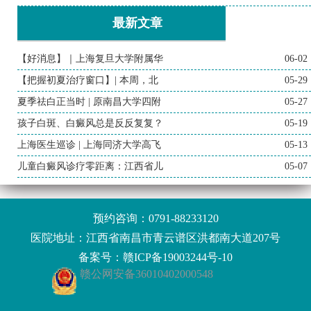
最新文章
【好消息】｜上海复旦大学附属华
06-02
【把握初夏治疗窗口】| 本周，北
05-29
夏季祛白正当时 | 原南昌大学四附
05-27
孩子白斑、白癜风总是反反复复？
05-19
上海医生巡诊 | 上海同济大学高飞
05-13
儿童白癜风诊疗零距离：江西省儿
05-07
预约咨询：
0791-88233120
医院地址：江西省南昌市青云谱区洪都南大道207号
备案号：
赣ICP备19003244号-10
赣公网安备36010402000548