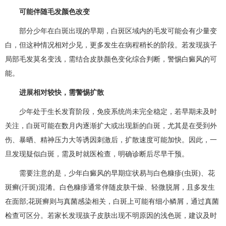
可能伴随毛发颜色改变​
部分少年在白斑出现的早期，白斑区域内的毛发可能会有少量变
白，但这种情况相对少见，更多发生在病程稍长的阶段。若发现孩子
局部毛发莫名变浅，需结合皮肤颜色变化综合判断，警惕白癜风的可
能。​
进展相对较快，需警惕扩散​
少年处于生长发育阶段，免疫系统尚未完全稳定，若早期未及时
关注，白斑可能在数月内逐渐扩大或出现新的白斑，尤其是在受到外
伤、暴晒、精神压力大等诱因刺激后，扩散速度可能加快。因此，一
旦发现疑似白斑，需及时就医检查，明确诊断后尽早干预。​
需要注意的是，少年白癜风的早期症状易与白色糠疹(虫斑)、花
斑癣(汗斑)混淆。白色糠疹通常伴随皮肤干燥、轻微脱屑，且多发生
在面部;花斑癣则与真菌感染相关，白斑上可能有细小鳞屑，通过真菌
检查可区分。若家长发现孩子皮肤出现不明原因的浅色斑，建议及时