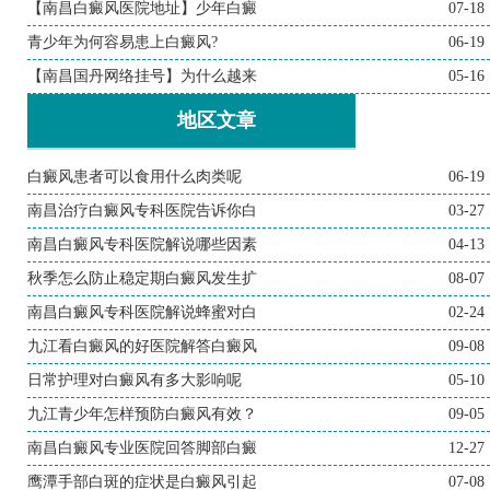
【南昌白癜风医院地址】少年白癜
07-18
青少年为何容易患上白癜风?
06-19
【南昌国丹网络挂号】为什么越来
05-16
地区文章
白癜风患者可以食用什么肉类呢
06-19
南昌治疗白癜风专科医院告诉你白
03-27
南昌白癜风专科医院解说哪些因素
04-13
秋季怎么防止稳定期白癜风发生扩
08-07
南昌白癜风专科医院解说蜂蜜对白
02-24
九江看白癜风的好医院解答白癜风
09-08
日常护理对白癜风有多大影响呢
05-10
九江青少年怎样预防白癜风有效？
09-05
南昌白癜风专业医院回答脚部白癜
12-27
鹰潭手部白斑的症状是白癜风引起
07-08