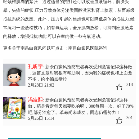
轻颈椎肌肉的紧张，通过适当的拍打还可以改善血液循环，解决头
晕，头痛的症状.压力导致身体分泌类固醇激素和肾上腺素，从而减缓
抵抗系统的反应。此外，压力引起的焦虑也可以降低身体的抵抗力.经
常练习一些放松技巧，如有氧运动，全身肌肉放松，可抑制应激激素
的释放，增强抵抗功能.可以在室内做一些有氧运动。
更多关于南昌白癜风问题可点击：
南昌白癜风医院
咨询
孔听宇
: 新余白癜风预防患者再次受到危害记得这样做
，这篇文章对我很有帮助啊，因为我的症状也和上面差
不多，给小编点赞拉
218
2月28日 21:02
冯凌熙
: 新余白癜风预防患者再次受到危害记得这样
做
，药是肯定每天都要吃的呀，308每周一次。好了70%
吧,部分治愈了。革命尚未成功，同志仍需努力！
301
5月26日 15:14