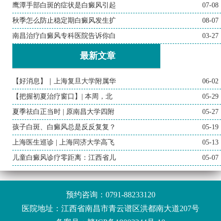
鹰潭手部白斑的症状是白癜风引起
07-08
秋季怎么防止稳定期白癜风发生扩
08-07
南昌治疗白癜风专科医院告诉你白
03-27
最新文章
【好消息】｜上海复旦大学附属华
06-02
【把握初夏治疗窗口】| 本周，北
05-29
夏季祛白正当时 | 原南昌大学四附
05-27
孩子白斑、白癜风总是反反复复？
05-19
上海医生巡诊 | 上海同济大学高飞
05-13
儿童白癜风诊疗零距离：江西省儿
05-07
预约咨询：
0791-88233120
医院地址：江西省南昌市青云谱区洪都南大道207号