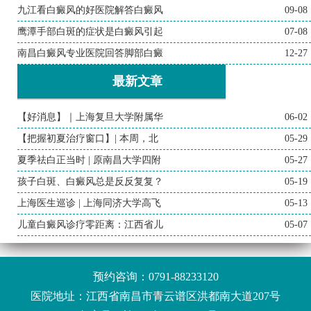
九江看白癜风的好医院解答白癜风
09-08
鹰潭手部白斑的症状是白癜风引起
07-08
南昌白癜风专业医院回答脚部白癜
12-27
最新文章
【好消息】｜上海复旦大学附属华
06-02
【把握初夏治疗窗口】| 本周，北
05-29
夏季祛白正当时 | 原南昌大学四附
05-27
孩子白斑、白癜风总是反反复复？
05-19
上海医生巡诊 | 上海同济大学高飞
05-13
儿童白癜风诊疗零距离：江西省儿
05-07
预约咨询：
0791-88233120
医院地址：江西省南昌市青云谱区洪都南大道207号