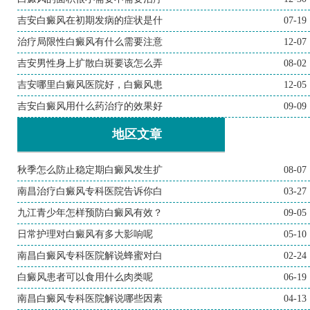
吉安白癜风在初期发病的症状是什
07-19
治疗局限性白癜风有什么需要注意
12-07
吉安男性身上扩散白斑要该怎么弄
08-02
吉安哪里白癜风医院好，白癜风患
12-05
吉安白癜风用什么药治疗的效果好
09-09
地区文章
秋季怎么防止稳定期白癜风发生扩
08-07
南昌治疗白癜风专科医院告诉你白
03-27
九江青少年怎样预防白癜风有效？
09-05
日常护理对白癜风有多大影响呢
05-10
南昌白癜风专科医院解说蜂蜜对白
02-24
白癜风患者可以食用什么肉类呢
06-19
南昌白癜风专科医院解说哪些因素
04-13