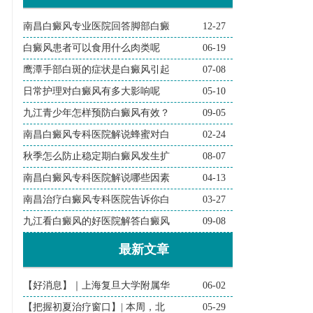
南昌白癜风专业医院回答脚部白癜
12-27
白癜风患者可以食用什么肉类呢
06-19
鹰潭手部白斑的症状是白癜风引起
07-08
日常护理对白癜风有多大影响呢
05-10
九江青少年怎样预防白癜风有效？
09-05
南昌白癜风专科医院解说蜂蜜对白
02-24
秋季怎么防止稳定期白癜风发生扩
08-07
南昌白癜风专科医院解说哪些因素
04-13
南昌治疗白癜风专科医院告诉你白
03-27
九江看白癜风的好医院解答白癜风
09-08
最新文章
【好消息】｜上海复旦大学附属华
06-02
【把握初夏治疗窗口】| 本周，北
05-29