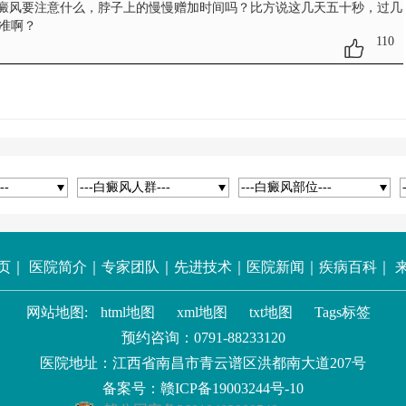
白癜风要注意什么
，脖子上的慢慢赠加时间吗？比方说这几天五十秒，过几
准啊？
110
--
---白癜风人群---
---白癜风部位---
页
｜
医院简介
｜
专家团队
｜
先进技术
｜
医院新闻
｜
疾病百科
｜
网站地图:
html地图
xml地图
txt地图
Tags标签
预约咨询：
0791-88233120
医院地址：江西省南昌市青云谱区洪都南大道207号
备案号：
赣ICP备19003244号-10