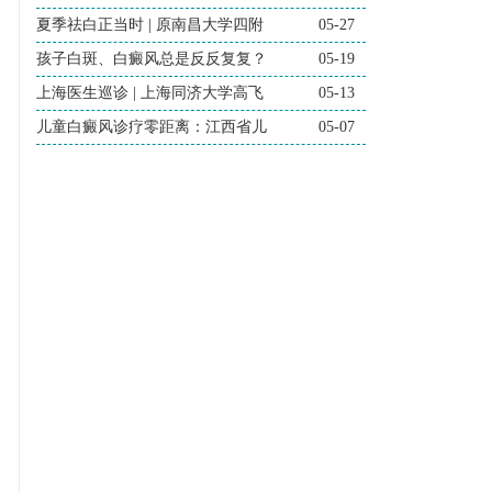
夏季祛白正当时 | 原南昌大学四附
05-27
孩子白斑、白癜风总是反反复复？
05-19
上海医生巡诊 | 上海同济大学高飞
05-13
儿童白癜风诊疗零距离：江西省儿
05-07