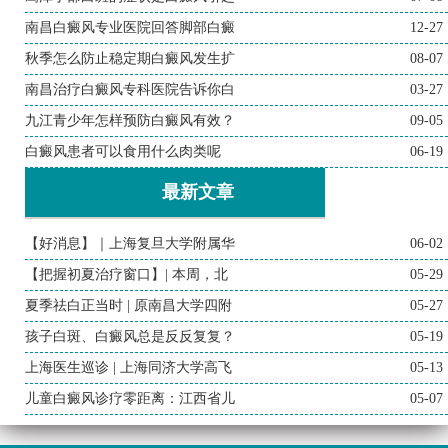
南昌白癜风专业医院回答脚部白癜
12-27
秋季怎么防止稳定期白癜风发生扩
08-07
南昌治疗白癜风专科医院告诉你白
03-27
九江青少年怎样预防白癜风有效？
09-05
白癜风患者可以食用什么肉类呢
06-19
最新文章
【好消息】｜上海复旦大学附属华
06-02
【把握初夏治疗窗口】| 本周，北
05-29
夏季祛白正当时 | 原南昌大学四附
05-27
孩子白斑、白癜风总是反反复复？
05-19
上海医生巡诊 | 上海同济大学高飞
05-13
儿童白癜风诊疗零距离：江西省儿
05-07