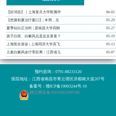
【好消息】｜上海复旦大学附属华
06-02
【把握初夏治疗窗口】| 本周，北
05-29
夏季祛白正当时 | 原南昌大学四附
05-27
孩子白斑、白癜风总是反反复复？
05-19
上海医生巡诊 | 上海同济大学高飞
05-13
儿童白癜风诊疗零距离：江西省儿
05-07
预约咨询：
0791-88233120
医院地址：江西省南昌市青云谱区洪都南大道207号
备案号：
赣ICP备19003244号-10
赣公网安备36010402000548