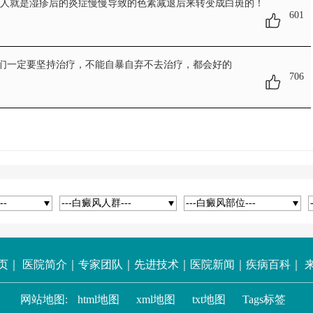
些人就是湿疹后的炎症慢慢导致的色素减退后来转变成白斑的！
601
们一定要坚持治疗，不能自暴自弃不去治疗，都会好的
706
--
---白癜风人群---
---白癜风部位---
页
｜
医院简介
｜
专家团队
｜
先进技术
｜
医院新闻
｜
疾病百科
｜
网站地图:
html地图
xml地图
txt地图
Tags标签