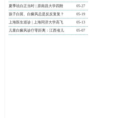
夏季祛白正当时 | 原南昌大学四附
05-27
孩子白斑、白癜风总是反反复复？
05-19
上海医生巡诊 | 上海同济大学高飞
05-13
儿童白癜风诊疗零距离：江西省儿
05-07